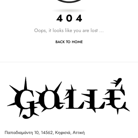
4 0 4
Oops, it looks like you are lost ...
BACK TO HOME
Παπαδιαμάντη 10, 14562, Κηφισιά, Αττική