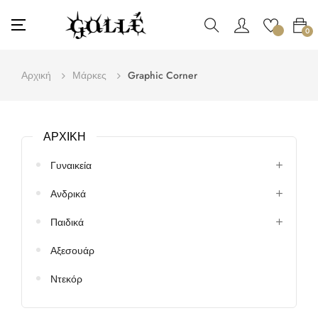
Toggle
☰
0
navigation
Αρχική
Μάρκες
Graphic Corner
ΑΡΧΙΚΉ
Γυναικεία
Ανδρικά
Παιδικά
Αξεσουάρ
Ντεκόρ