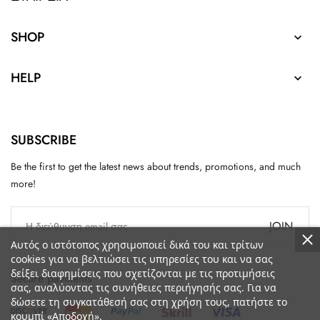
SHOP

HELP

SUBSCRIBE
Be the first to get the latest news about trends, promotions, and much
more!
JOIN
Αυτός ο ιστότοπος χρησιμοποιεί δικά του και τρίτων
cookies για να βελτιώσει τις υπηρεσίες του και να σας
δείξει διαφημίσεις που σχετίζονται με τις προτιμήσεις
Secure payments
σας, αναλύοντας τις συνήθειες περιήγησής σας. Για να
δώσετε τη συγκατάθεσή σας στη χρήση τους, πατήστε το
κουμπί «Αποδοχή».