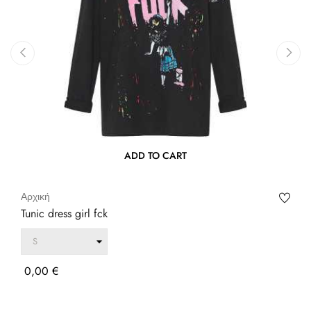
‹
›
ADD TO CART
Αρχική
Tunic dress girl fck
Τιμή
0,00 €