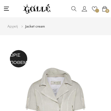
Toggle
☰
0
navigation
Αρχική
Jacket cream
ΧΩΡΊΣ
ΑΠΌΘΕΜΑ