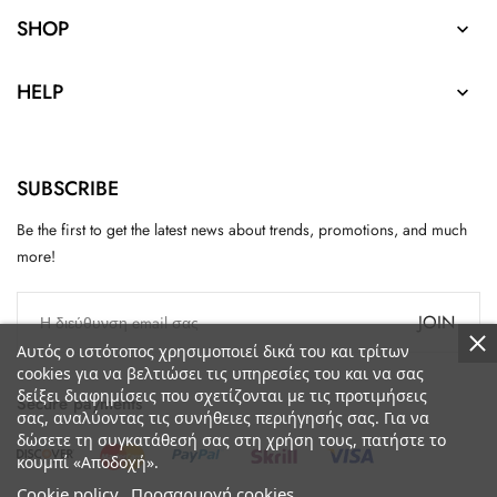
SHOP

HELP

SUBSCRIBE
Be the first to get the latest news about trends, promotions, and much
more!
JOIN
Αυτός ο ιστότοπος χρησιμοποιεί δικά του και τρίτων
cookies για να βελτιώσει τις υπηρεσίες του και να σας
δείξει διαφημίσεις που σχετίζονται με τις προτιμήσεις
Secure payments
σας, αναλύοντας τις συνήθειες περιήγησής σας. Για να
δώσετε τη συγκατάθεσή σας στη χρήση τους, πατήστε το
κουμπί «Αποδοχή».
Cookie policy
Προσαρμογή cookies