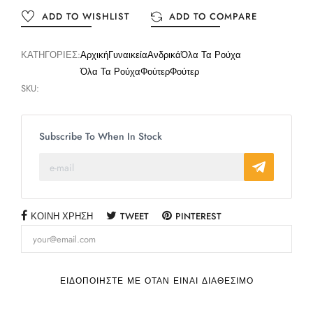
ADD TO WISHLIST
ADD TO COMPARE
ΚΑΤΗΓΟΡΊΕΣ:
Αρχική
Γυναικεία
Ανδρικά
Όλα Τα Ρούχα
Όλα Τα Ρούχα
Φούτερ
Φούτερ
SKU:
Subscribe To When In Stock
ΚΟΙΝΉ ΧΡΉΣΗ
TWEET
PINTEREST
ΕΙΔΟΠΟΙΉΣΤΕ ΜΕ ΌΤΑΝ ΕΊΝΑΙ ΔΙΑΘΈΣΙΜΟ