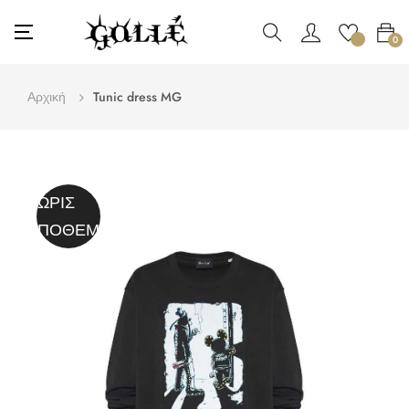
Toggle
☰
0
navigation
Αρχική
Tunic dress MG
ΧΩΡΊΣ
ΑΠΌΘΕΜΑ