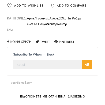
ADD TO WISHLIST
ADD TO COMPARE
ΚΑΤΗΓΟΡΊΕΣ:
Αρχική
Γυναικεία
Ανδρικά
Όλα Τα Ρούχα
Όλα Τα Ρούχα
Φούτερ
Φούτερ
SKU:
ΚΟΙΝΉ ΧΡΉΣΗ
TWEET
PINTEREST
Subscribe To When In Stock
ΕΙΔΟΠΟΙΉΣΤΕ ΜΕ ΌΤΑΝ ΕΊΝΑΙ ΔΙΑΘΈΣΙΜΟ