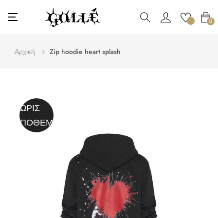
Toggle
☰
0
navigation
Αρχική
Zip hoodie heart splash
ΧΩΡΊΣ
ΑΠΌΘΕΜΑ