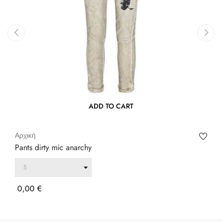
‹
›
ADD TO CART
Αρχική
Pants dirty mic anarchy
Τιμή
0,00 €