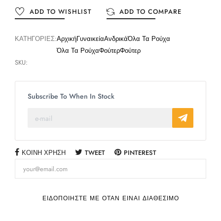
ADD TO WISHLIST
ADD TO COMPARE
ΚΑΤΗΓΟΡΊΕΣ:
Αρχική
Γυναικεία
Ανδρικά
Όλα Τα Ρούχα
Όλα Τα Ρούχα
Φούτερ
Φούτερ
SKU:
Subscribe To When In Stock
ΚΟΙΝΉ ΧΡΉΣΗ
TWEET
PINTEREST
ΕΙΔΟΠΟΙΉΣΤΕ ΜΕ ΌΤΑΝ ΕΊΝΑΙ ΔΙΑΘΈΣΙΜΟ