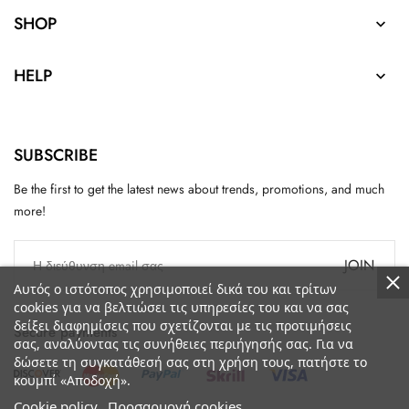
SHOP

HELP

SUBSCRIBE
Be the first to get the latest news about trends, promotions, and much
more!
JOIN
Αυτός ο ιστότοπος χρησιμοποιεί δικά του και τρίτων
cookies για να βελτιώσει τις υπηρεσίες του και να σας
δείξει διαφημίσεις που σχετίζονται με τις προτιμήσεις
Secure payments
σας, αναλύοντας τις συνήθειες περιήγησής σας. Για να
δώσετε τη συγκατάθεσή σας στη χρήση τους, πατήστε το
κουμπί «Αποδοχή».
Cookie policy
Προσαρμογή cookies