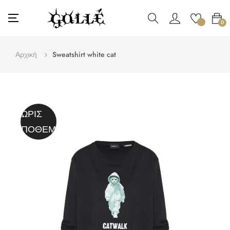
Toggle
☰
0
navigation
Αρχική
Sweatshirt white cat
ΧΩΡΊΣ
ΑΠΌΘΕΜΑ