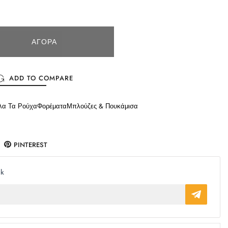
ΑΓΟΡΆ
ADD TO COMPARE
λα Τα Ρούχα
Φορέματα
Μπλούζες & Πουκάμισα
PINTEREST
ck