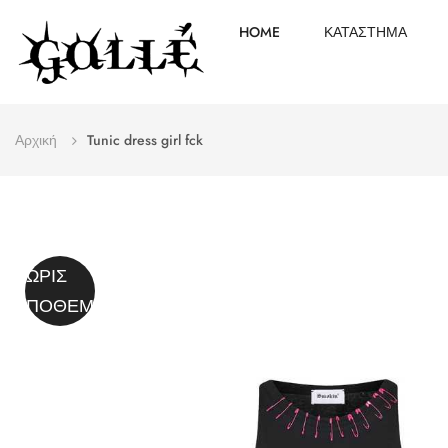
HOME
ΚΑΤΆΣΤΗΜΑ
Αρχική
Tunic dress girl fck
ΧΩΡΊΣ
ΑΠΌΘΕΜΑ