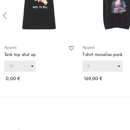
‹
Αρχική
Αρχική
Tank top shut up
T-shirt monalisa punk
Τιμή
Τιμή
0,00 €
169,00 €