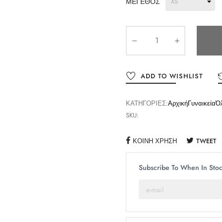
ΜΈΓΕΘΟΣ
ADD TO WISHLIST
ΚΑΤΗΓΟΡΊΕΣ:
Αρχική
Γυναικεία
Ό
SKU:
ΚΟΙΝΉ ΧΡΉΣΗ
TWEET
Subscribe To When In Sto