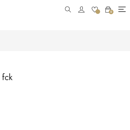
0
 fck