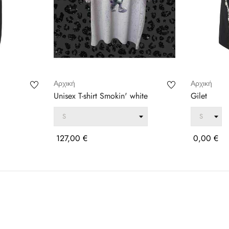
Αρχική
Αρχική
Unisex T-shirt Smokin' white
Gilet
Τιμή
Τιμή
127,00 €
0,00 €