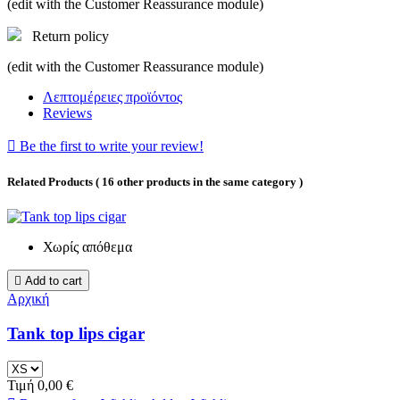
(edit with the Customer Reassurance module)
Return policy
(edit with the Customer Reassurance module)
Λεπτομέρειες προϊόντος
Reviews

Be the first to write your review!
Related Products
( 16 other products in the same category )
Χωρίς απόθεμα

Add to cart
Αρχική
Tank top lips cigar
Τιμή
0,00 €