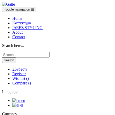
Toggle navigation
☰
Home
Κατάστημα
ΙΔΕΕΣ STYLING
About
Contact
Search here...
search
Σύνδεση
Register
Wishlist
(
)
Compare
(
)
Language
en
el
Currency