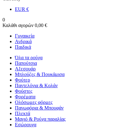
EUR
€
0
Καλάθι αγορών
0,00 €
Γυναικεία
Ανδρικά
Παιδικά
Όλα τα ρούχα
Παπούτσια
Αξεσουάρ
Μπλούζες & Πουκάμισα
Φούτερ
Παντελόνια & Κολάν
Φούστες
Φορέματα
Ολόσωμες φόρμες
Πανωφόρια & Μπουφάν
Πλεκτά
Μαγιό & Ρούχα παραλίας
Εσώρουχα