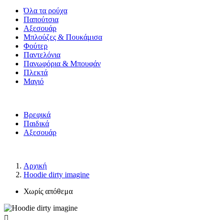
Όλα τα ρούχα
Παπούτσια
Αξεσουάρ
Μπλούζες & Πουκάμισα
Φούτερ
Παντελόνια
Πανωφόρια & Μπουφάν
Πλεκτά
Μαγιό
Βρεφικά
Παιδικά
Αξεσουάρ
Αρχική
Hoodie dirty imagine
Χωρίς απόθεμα
