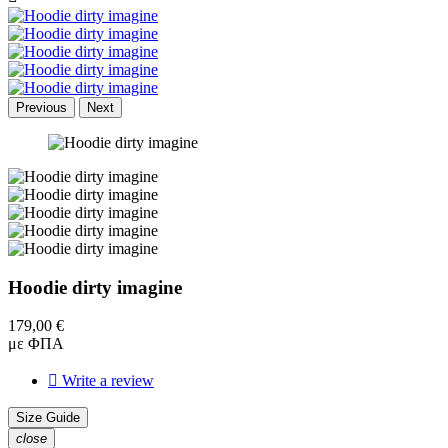
Previous
Next
Hoodie dirty imagine
179,00 €
με ΦΠΑ

Write a review
Size Guide
close