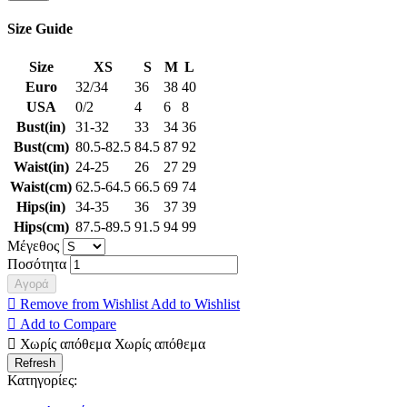
Size Guide
Size
XS
S
M
L
Euro
32/34
36
38
40
USA
0/2
4
6
8
Bust(in)
31-32
33
34
36
Bust(cm)
80.5-82.5
84.5
87
92
Waist(in)
24-25
26
27
29
Waist(cm)
62.5-64.5
66.5
69
74
Hips(in)
34-35
36
37
39
Hips(cm)
87.5-89.5
91.5
94
99
Μέγεθος
Ποσότητα
Αγορά

Remove from Wishlist
Add to Wishlist

Add to Compare

Χωρίς απόθεμα
Χωρίς απόθεμα
Κατηγορίες: