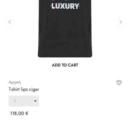
‹
›
ADD TO CART
Αρχική
T-shirt lips cigar
Τιμή
118,00 €