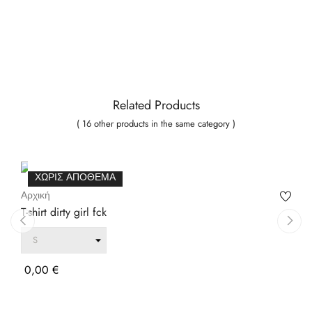
Related Products
( 16 other products in the same category )
ADD TO CART
ΧΩΡΊΣ ΑΠΌΘΕΜΑ
Αρχική
T-shirt dirty girl fck
‹
›
Τιμή
0,00 €