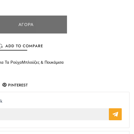
ΑΓΟΡΆ
ADD TO COMPARE
λα Τα Ρούχα
Μπλούζες & Πουκάμισα
PINTEREST
ck