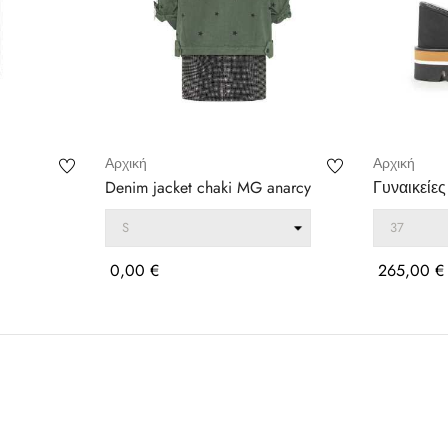
Αρχική
Αρχική
Denim jacket chaki MG anarcy
Γυναικείε
PALOMA BA
Τιμή
Τιμή
0,00 €
265,00 €