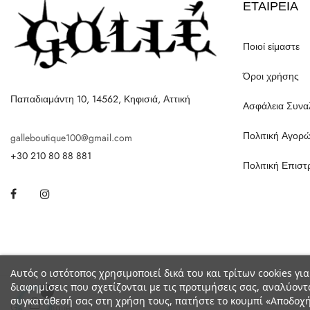
ΕΤΑΙΡΕΊΑ
Ποιοί είμαστε
Όροι χρήσης
Παπαδιαμάντη 10, 14562, Κηφισιά, Αττική
Ασφάλεια Συν
Πολιτική Αγορ
galleboutique100@gmail.com
+30 210 80 88 881
Πολιτική Επισ
Facebook
Instagram
Αυτός ο ιστότοπος χρησιμοποιεί δικά του και τρίτων cookies για
διαφημίσεις που σχετίζονται με τις προτιμήσεις σας, αναλύοντ
συγκατάθεσή σας στη χρήση τους, πατήστε το κουμπί «Αποδοχή
Galle Boutique