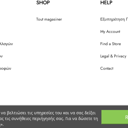
SHOP
HELP
Tout magasiner
Εξυπηρέτηση 
My Account
αλλαγών
Find a Store
ών
Legal & Privacy
τροφών
Contact
 να βελτιώσει τις υπηρεσίες του και να σας δείξει
R
ας τις συνήθειες περιήγησής σας. Για να δώσετε τη
».