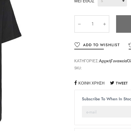
ΜΈΓΕΘΟΣ
ADD TO WISHLIST
ΚΑΤΗΓΟΡΊΕΣ:
Αρχική
Γυναικεία
Ό
SKU:
ΚΟΙΝΉ ΧΡΉΣΗ
TWEET
Subscribe To When In Sto