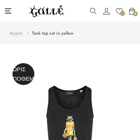
Toggle
☰
0
navigation
Αρχική
Tank top cat in yellow
ΧΩΡΊΣ
ΑΠΌΘΕΜΑ