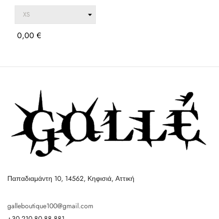
Τιμή
0,00 €
Παπαδιαμάντη 10, 14562, Κηφισιά, Αττική
galleboutique100@gmail.com
+30 210 80 88 881